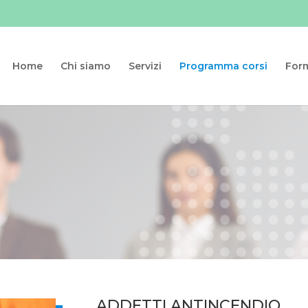
RSI ECO SISTEMI S
Home
Chi siamo
Servizi
Programma corsi
For
nale
ADDETTI ANTINCENDIO