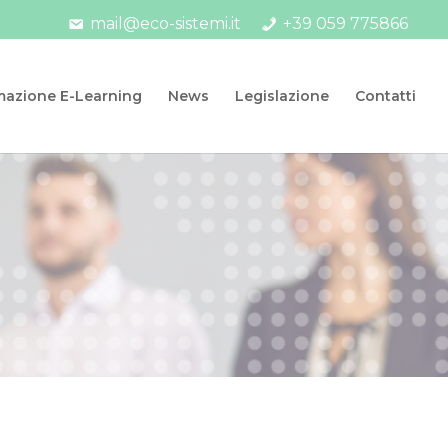
mail@eco-sistemi.it
+39 059 775866
RL
mazione E-Learning
News
Legislazione
Contatti