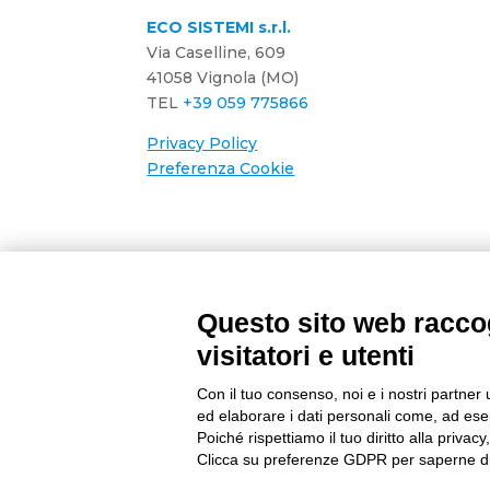
ECO SISTEMI s.r.l.
Via Caselline, 609
41058 Vignola (MO)
TEL
+39 059 775866
Privacy Policy
Preferenza Cookie
Questo sito web raccog
visitatori e utenti
Developed by
Gruppo Alchimie
| P.IVA e C
Con il tuo consenso, noi e i nostri partner 
ed elaborare i dati personali come, ad esem
Poiché rispettiamo il tuo diritto alla privacy
Clicca su preferenze GDPR per saperne di