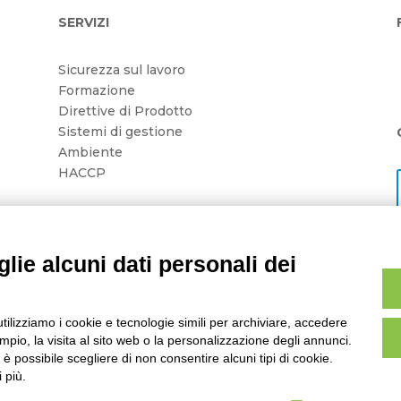
SERVIZI
Sicurezza sul lavoro
Formazione
Direttive di Prodotto
Sistemi di gestione
Ambiente
HACCP
lie alcuni dati personali dei
F 02803710363 | REA MO02803710363 | Capitale Sociale € 10.50
utilizziamo i cookie e tecnologie simili per archiviare, accedere
pio, la visita al sito web o la personalizzazione degli annunci.
, è possibile scegliere di non consentire alcuni tipi di cookie.
 più.