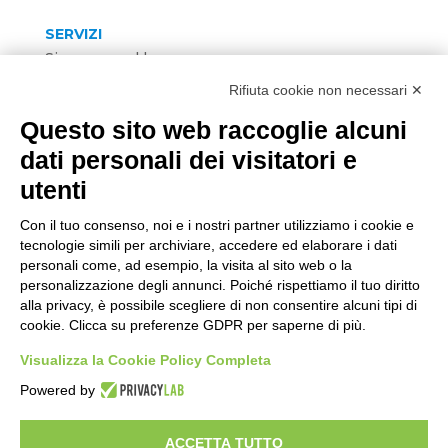
SERVIZI
Sicurezza sul lavoro
Formazione
Rifiuta cookie non necessari ✕
Direttive di Prodotto
Questo sito web raccoglie alcuni
Sistemi di gestione
Ambiente
dati personali dei visitatori e
HACCP
utenti
FOLLOW US
Con il tuo consenso, noi e i nostri partner utilizziamo i cookie e
tecnologie simili per archiviare, accedere ed elaborare i dati
personali come, ad esempio, la visita al sito web o la
personalizzazione degli annunci. Poiché rispettiamo il tuo diritto
alla privacy, è possibile scegliere di non consentire alcuni tipi di
CONTACT US
cookie. Clicca su preferenze GDPR per saperne di più.
SCRIVICI
Visualizza la Cookie Policy Completa
Powered by
Developed by
Gruppo Alchimie
| P.IVA e CF
02803710363 | REA MO02803710363 | Capitale
ACCETTA TUTTO