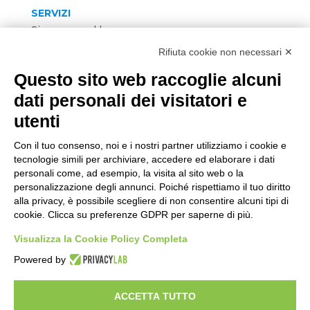
SERVIZI
Sicurezza sul lavoro
Formazione
Rifiuta cookie non necessari ✕
Direttive di Prodotto
Questo sito web raccoglie alcuni
Sistemi di gestione
Ambiente
dati personali dei visitatori e
HACCP
utenti
FOLLOW US
Con il tuo consenso, noi e i nostri partner utilizziamo i cookie e
tecnologie simili per archiviare, accedere ed elaborare i dati
personali come, ad esempio, la visita al sito web o la
personalizzazione degli annunci. Poiché rispettiamo il tuo diritto
alla privacy, è possibile scegliere di non consentire alcuni tipi di
CONTACT US
cookie. Clicca su preferenze GDPR per saperne di più.
SCRIVICI
Visualizza la Cookie Policy Completa
Powered by
Developed by
Gruppo Alchimie
| P.IVA e CF
02803710363 | REA MO02803710363 | Capitale
ACCETTA TUTTO