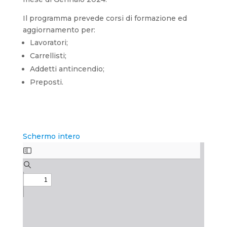
Il programma prevede corsi di formazione ed
aggiornamento per:
Lavoratori;
Carrellisti;
Addetti antincendio;
Preposti.
Schermo intero
Skip
to
PDF
content