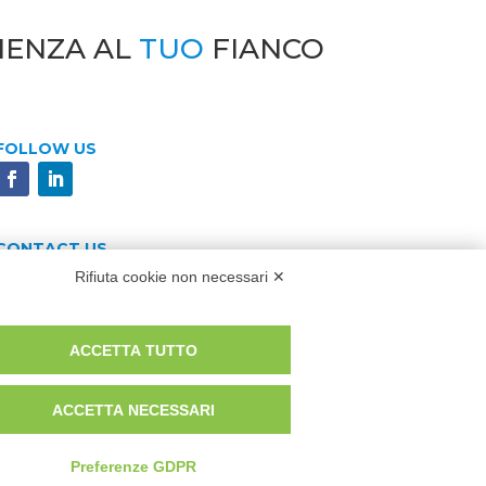
IENZA AL
TUO
FIANCO
FOLLOW US
CONTACT US
Rifiuta cookie non necessari ✕
SCRIVICI
ACCETTA TUTTO
0,00 i.v. | © 2022 Eco Sistemi
ACCETTA NECESSARI
Preferenze GDPR