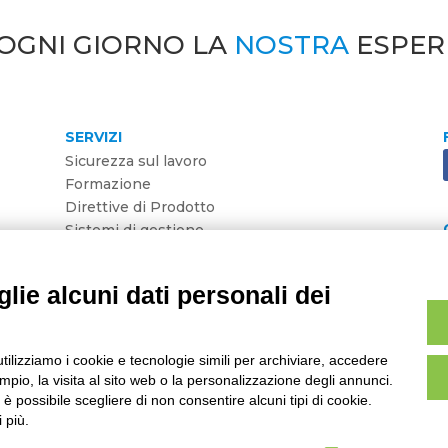
OGNI GIORNO LA
NOSTRA
ESPER
SERVIZI
Sicurezza sul lavoro
Formazione
Direttive di Prodotto
Sistemi di gestione
Ambiente
HACCP
lie alcuni dati personali dei
F 02803710363 | REA MO02803710363 | Capitale Sociale € 10.50
utilizziamo i cookie e tecnologie simili per archiviare, accedere
pio, la visita al sito web o la personalizzazione degli annunci.
, è possibile scegliere di non consentire alcuni tipi di cookie.
 più.