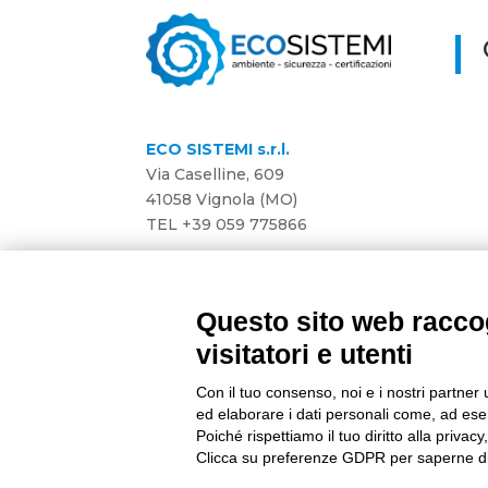
ECO SISTEMI s.r.l.
Via Caselline, 609
41058 Vignola (MO)
TEL
+39 059 775866
Privacy Policy
Preferenza Cookie
Questo sito web raccog
visitatori e utenti
Developed by
Gruppo Alchimie
| P.IVA e C
Con il tuo consenso, noi e i nostri partner 
ed elaborare i dati personali come, ad esem
Poiché rispettiamo il tuo diritto alla privacy
Clicca su preferenze GDPR per saperne di