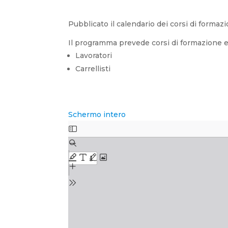
Pubblicato il calendario dei corsi di formaz
Il programma prevede corsi di formazione 
Lavoratori
Carrellisti
Schermo intero
Skip
to
PDF
content