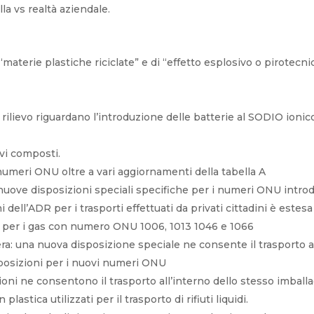
la vs realtà aziendale.
 “materie plastiche riciclate” e di “effetto esplosivo o pirotecnic
 rilievo riguardano l’introduzione delle batterie al SODIO ionico,
ovi composti.
numeri ONU oltre a vari aggiornamenti della tabella A
nuove disposizioni speciali specifiche per i numeri ONU introd
 dell’ADR per i trasporti effettuati da privati cittadini è estesa a
3 per i gas con numero ONU 1006, 1013 1046 e 1066
era: una nuova disposizione speciale ne consente il trasporto 
isposizioni per i nuovi numeri ONU
zioni ne consentono il trasporto all’interno dello stesso imball
lastica utilizzati per il trasporto di rifiuti liquidi.