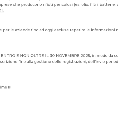
se che producono rifiuti pericolosi (es. olio, filtri, batterie, v
I.
 per le aziende fino ad oggi escluse reperire le informazioni 
udio ENTRO E NON OLTRE IL 30 NOVEMBRE 2025, in modo da coo
crizione fino alla gestione delle registrazioni, dell’invio peri
me !!!!