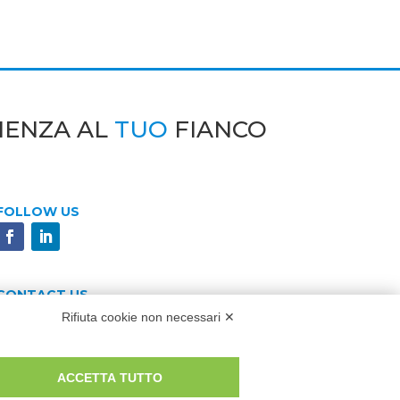
IENZA AL
TUO
FIANCO
FOLLOW US
CONTACT US
Rifiuta cookie non necessari ✕
SCRIVICI
ACCETTA TUTTO
0,00 i.v. | © 2022 Eco Sistemi