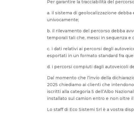
Per garantire la tracciabilità del percor
a. il sistema di geolocalizzazione debba 
univocamente;
b. il rilevamento del percorso debba avve
temporali tali che, messi in sequenza e co
c. i dati relativi ai percorsi degli autove
esportati in un formato standard fra qu
d. i percorsi compiuti dagli autoveicoli 
Dal momento che l’invio della dichiarazi
2025 chiediamo ai clienti che intendon
iscritti alla categoria 5 dell’Albo Nazio
installato sul camion entro e non oltre i
Lo staff di Eco Sistemi Srl è a vostra d