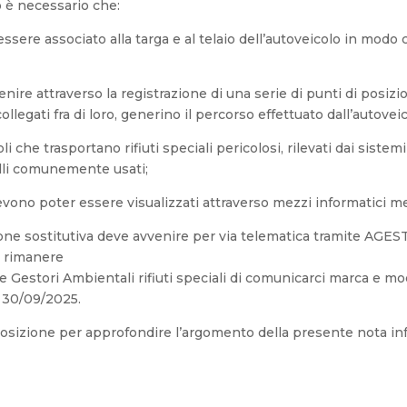
so è necessario che:
essere associato alla targa e al telaio dell’autoveicolo in modo
nire attraverso la registrazione di una serie di punti di posizi
llegati fra di loro, generino il percorso effettuato dall’autoveico
icoli che trasportano rifiuti speciali pericolosi, rilevati dai sis
elli comunemente usati;
devono poter essere visualizzati attraverso mezzi informatici me
one sostitutiva deve avvenire per via telematica tramite AGEST
o rimanere
nale Gestori Ambientali rifiuti speciali di comunicarci marca e m
l 30/09/2025.
isposizione per approfondire l’argomento della presente nota in