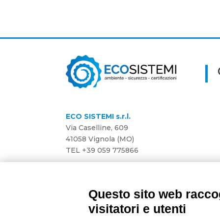
ECO SISTEMI s.r.l.
Via Caselline, 609
41058 Vignola (MO)
TEL
+39 059 775866
Privacy Policy
Preferenza Cookie
Questo sito web raccog
visitatori e utenti
Developed by
Gruppo Alchimie
| P.IVA e C