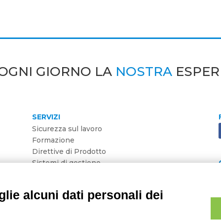
OGNI GIORNO LA
NOSTRA
ESPER
SERVIZI
Sicurezza sul lavoro
Formazione
Direttive di Prodotto
Sistemi di gestione
Ambiente
HACCP
lie alcuni dati personali dei
F 02803710363 | REA MO02803710363 | Capitale Sociale € 10.50