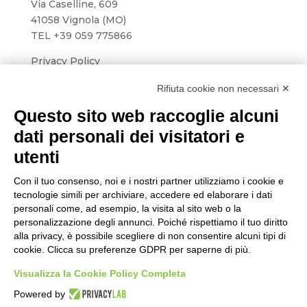
Via Caselline, 609
41058 Vignola (MO)
TEL
+39 059 775866
Privacy Policy
Preferenza Cookie
Rifiuta cookie non necessari ✕
Questo sito web raccoglie alcuni
SERVIZI
Sicurezza sul lavoro
dati personali dei visitatori e
Formazione
utenti
Direttive di Prodotto
Sistemi di gestione
Con il tuo consenso, noi e i nostri partner utilizziamo i cookie e
Ambiente
tecnologie simili per archiviare, accedere ed elaborare i dati
HACCP
personali come, ad esempio, la visita al sito web o la
personalizzazione degli annunci. Poiché rispettiamo il tuo diritto
alla privacy, è possibile scegliere di non consentire alcuni tipi di
FOLLOW US
cookie. Clicca su preferenze GDPR per saperne di più.
Visualizza la Cookie Policy Completa
Powered by