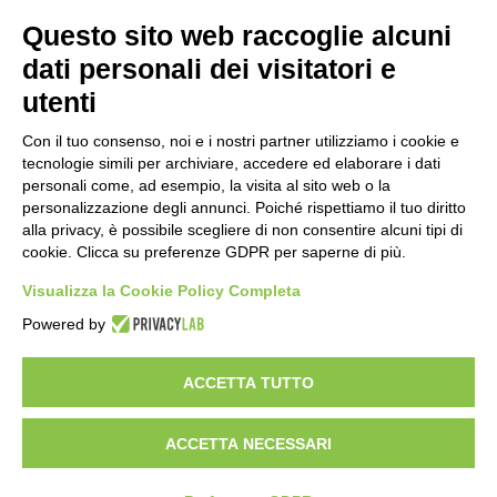
Questo sito web raccoglie alcuni
SERVIZI
Sicurezza sul lavoro
dati personali dei visitatori e
Formazione
utenti
Direttive di Prodotto
Sistemi di gestione
Con il tuo consenso, noi e i nostri partner utilizziamo i cookie e
Ambiente
tecnologie simili per archiviare, accedere ed elaborare i dati
HACCP
personali come, ad esempio, la visita al sito web o la
personalizzazione degli annunci. Poiché rispettiamo il tuo diritto
alla privacy, è possibile scegliere di non consentire alcuni tipi di
FOLLOW US
cookie. Clicca su preferenze GDPR per saperne di più.
Visualizza la Cookie Policy Completa
Powered by
CONTACT US
ACCETTA TUTTO
SCRIVICI
ACCETTA NECESSARI
Developed by
Gruppo Alchimie
| P.IVA e CF
02803710363 | REA MO02803710363 | Capitale